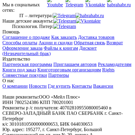
Мы в социальных
сетях:
IT – литература:
Наши детские аккаунты:
Психология. Питер:
Помощь
Соглашение о продаже
Как заказать
Доставка товаров
Способы оплаты
Акции и скидки
Обратная связь
Возврат
Оформление заказа
Файлы к книгам
Дисконт
(Незначительный брак)
Издательство
Партнерская программа
Приглашаем авторов
Рекламодателям
Книги под заказ
Книготорговым организациям
Rights
Совместные покупки
Партнеры
О нас
О компании
Новости
Где купить
Контакты
Вакансии
Наши реквизиты:ООО «Мейл Плюс»
ИНН 7802524386 КПП 780201001
Реквизиты р /с получателя: 40702810955080005460 в
СЕВЕРО-ЗАПАДНЫЙ БАНК ПАО СБЕРБАНК г. Санкт-
Петербург
к/с 30101810500000000653, БИК 044030653
Юр. адрес: 195277, г. Санкт-Петербург, Большой
Сампсониевский пр-кт, дом № 29, литера А