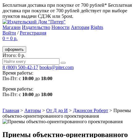
Бесплатная доставка при покупке от 700 рублей*
Бесплатная
доставка при покупке от 700 рублей действует при выборе
пунктов выдачи СДЭК или 5post.
Магазин
Издательство
Новости
Авторам
Rights
Войти
/
Регистрация
0
=
0 р.
оформить
Итого: 0 р.
8 (800) 500-42-17
books@piter.com
Время работы:
Пн-Пт: с
10:00
до
18:00
Время работы:
Пн-Пт: с
10:00
до
18:00
Главная
>
Авторы
>
От Д до И
>
Джонсон Роберт
>
Приемы
объектно-ориентированного проектирования
Приемы объектно-ориентированного