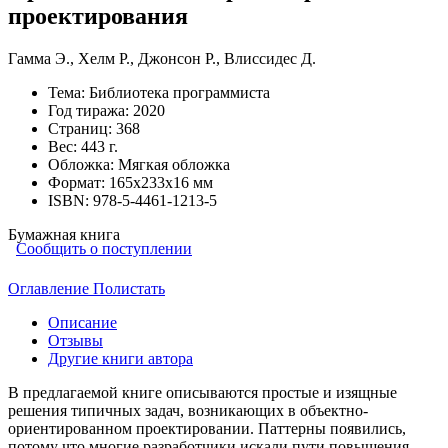
проектирования
Гамма Э.
,
Хелм Р.
,
Джонсон Р.
,
Влиссидес Д.
Тема:
Библиотека программиста
Год тиража:
2020
Страниц:
368
Вес:
443 г.
Обложка:
Мягкая обложка
Формат:
165х233х16 мм
ISBN:
978-5-4461-1213-5
Бумажная книга
Сообщить о поступлении
Оглавление
Полистать
Описание
Отзывы
Другие книги автора
В предлагаемой книге описываются простые и изящные
решения типичных задач, возникающих в объектно-
ориентированном проектировании. Паттерны появились,
потому что многие разработчики искали пути повышения