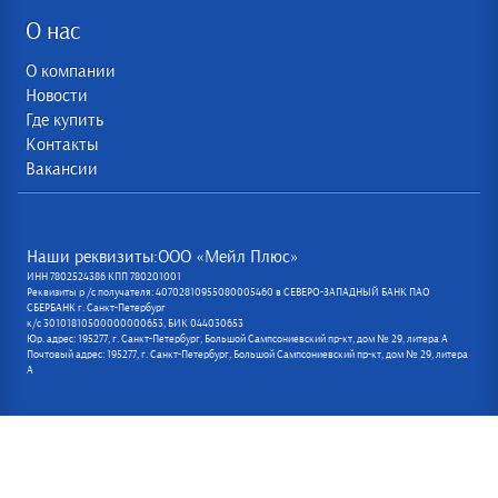
О нас
О компании
Новости
Где купить
Контакты
Вакансии
Наши реквизиты:ООО «Мейл Плюс»
ИНН 7802524386 КПП 780201001
Реквизиты р /с получателя: 40702810955080005460 в СЕВЕРО-ЗАПАДНЫЙ БАНК ПАО
СБЕРБАНК г. Санкт-Петербург
к/с 30101810500000000653, БИК 044030653
Юр. адрес: 195277, г. Санкт-Петербург, Большой Сампсониевский пр-кт, дом № 29, литера А
Почтовый адрес: 195277, г. Санкт-Петербург, Большой Сампсониевский пр-кт, дом № 29, литера
А