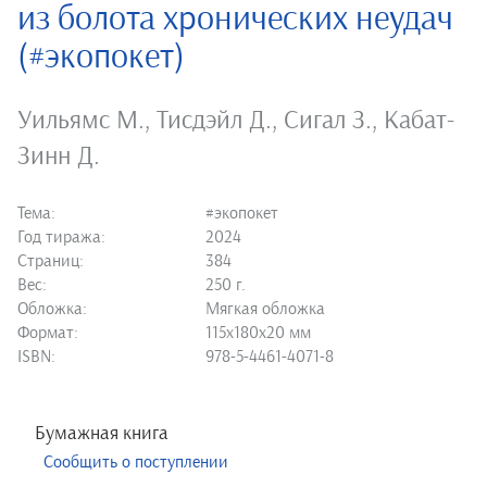
из болота хронических неудач
(#экопокет)
Уильямс М.
,
Тисдэйл Д.
,
Сигал З.
,
Кабат-
Зинн Д.
Тема:
#экопокет
Год тиража:
2024
Страниц:
384
Вес:
250 г.
Обложка:
Мягкая обложка
Формат:
115х180х20 мм
ISBN:
978-5-4461-4071-8
Бумажная книга
Сообщить о поступлении