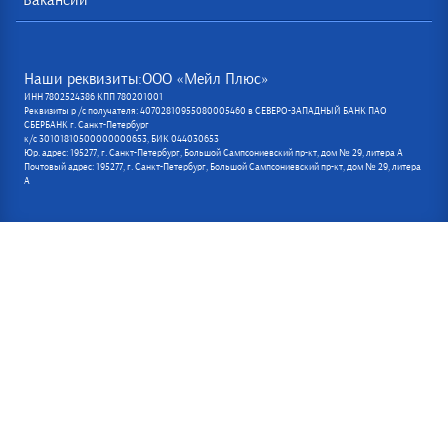
Вакансии
Наши реквизиты:ООО «Мейл Плюс»
ИНН 7802524386 КПП 780201001
Реквизиты р /с получателя: 40702810955080005460 в СЕВЕРО-ЗАПАДНЫЙ БАНК ПАО
СБЕРБАНК г. Санкт-Петербург
к/с 30101810500000000653, БИК 044030653
Юр. адрес: 195277, г. Санкт-Петербург, Большой Сампсониевский пр-кт, дом № 29, литера А
Почтовый адрес: 195277, г. Санкт-Петербург, Большой Сампсониевский пр-кт, дом № 29, литера
А