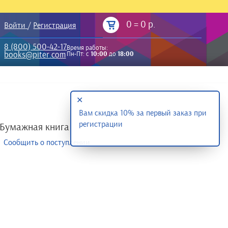
0
=
0 р.
Войти
/
Регистрация
8 (800) 500-42-17
Время работы:
books@piter.com
Пн-Пт: с
10:00
до
18:00
✕
Вам скидка 10% за первый заказ при
регистрации
Бумажная книга
Сообщить о поступлении