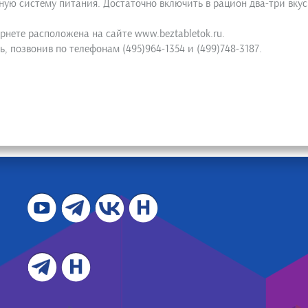
ую систему питания. Достаточно включить в рацион два-три вкус
рнете расположена на сайте www.beztabletok.ru.
, позвонив по телефонам (495)964-1354 и (499)748-3187.