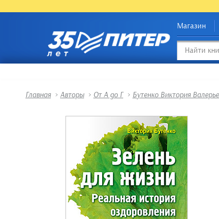
Магазин
Главная
>
Авторы
>
От А до Г
>
Бутенко Виктория Валерь