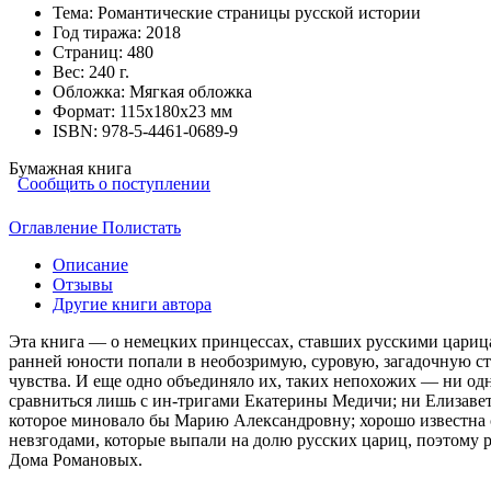
Тема:
Романтические страницы русской истории
Год тиража:
2018
Страниц:
480
Вес:
240 г.
Обложка:
Мягкая обложка
Формат:
115х180х23 мм
ISBN:
978-5-4461-0689-9
Бумажная книга
Сообщить о поступлении
Оглавление
Полистать
Описание
Отзывы
Другие книги автора
Эта книга — о немецких принцессах, ставших русскими царица
ранней юности попали в необозримую, суровую, загадочную ст
чувства. И еще одно объединяло их, таких непохожих — ни од
сравниться лишь с ин-тригами Екатерины Медичи; ни Елизавета
которое миновало бы Марию Александровну; хорошо известна 
невзгодами, которые выпали на долю русских цариц, поэтому р
Дома Романовых.