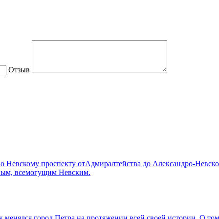
Отзыв
о Невскому проспекту отАдмиралтейства до Александро-Невско
нным, всемогущим Невским.
 менялся город Петра на протяжении всей своей истории. О том,