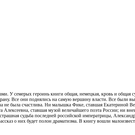
ми. У семерых героинь книги общая, немецкая, кровь и общая с
рану. Все они поднялись на самую вершину власти. Все были в
на не была счастлива. Ни малышка Фике, ставшая Екатериной Ве
 Алексеевна, ставшая музой величайшего поэта России; ни внеш
страшная судьба последней российской императрицы, Александ
ассказ о них будет полон драматизма. В книгу вошли малоизвес