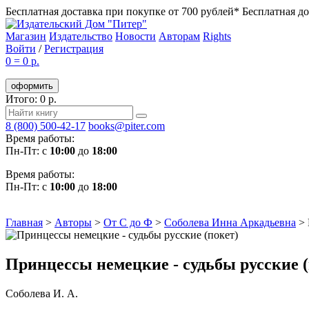
Бесплатная доставка при покупке от 700 рублей*
Бесплатная до
Магазин
Издательство
Новости
Авторам
Rights
Войти
/
Регистрация
0
=
0 р.
оформить
Итого: 0 р.
8 (800) 500-42-17
books@piter.com
Время работы:
Пн-Пт: с
10:00
до
18:00
Время работы:
Пн-Пт: с
10:00
до
18:00
Главная
>
Авторы
>
От С до Ф
>
Соболева Инна Аркадьевна
>
Принцессы немецкие - судьбы русские (
Соболева И. А.