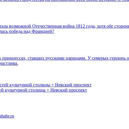
тала возможной Отечественная война 1812 года, хотя обе сторон
лась победа над Францией?
 принцессах, ставших русскими царицами. У семерых героинь об
частлива.
ей культурной столицы + Невский проспект