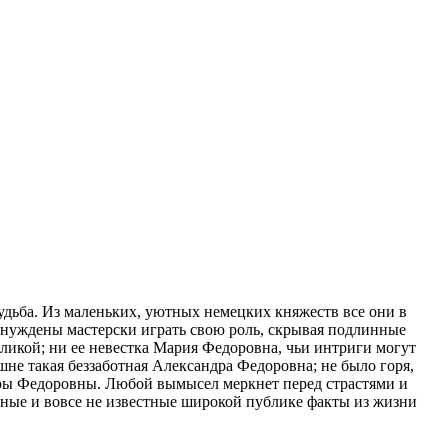
удьба. Из маленьких, уютных немецких княжеств все они в
ынуждены мастерски играть свою роль, скрывая подлинные
ликой; ни ее невестка Мария Федоровна, чьи интриги могут
не такая беззаботная Александра Федоровна; не было горя,
ры Федоровны. Любой вымысел меркнет перед страстями и
тные и вовсе не известные широкой публике факты из жизни