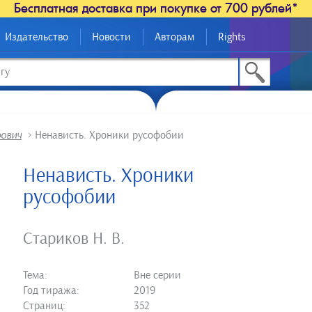
Бесплатная доставка при покупке от 700 рублей*
Издательство
Новости
Авторам
Rights
рович
>
Ненависть. Хроники русофобии
Ненависть. Хроники
русофобии
Стариков Н. В.
Тема:
Вне серии
Год тиража:
2019
Страниц:
352