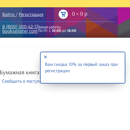
0
=
0 р.
Войти
/
Регистрация
8 (800) 500-42-17
Время работы:
books@piter.com
Пн-Пт: с
10:00
до
18:00
✕
Вам скидка 10% за первый заказ при
регистрации
Бумажная книга
Сообщить о поступлении