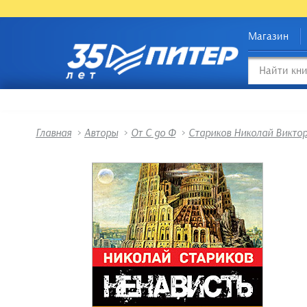
Магазин
Главная
>
Авторы
>
От С до Ф
>
Стариков Николай Викто