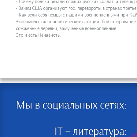
- Почему поляки резали спящих русских солдат, а теперь
- Зачем США организуют гос. перевороты в странах третье
- Как вели себя немцы с нашими военнопленными при Кай
Экономические и политические санкции, бойкотирование
сожженные деревни, замученные военнопленные.
Это и есть Ненависть.
Мы в социальных сетях:
IT – литература: