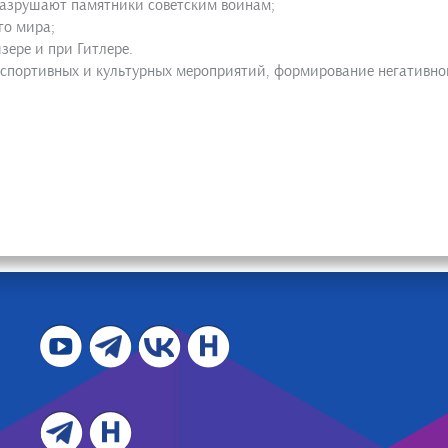
 разрушают памятники советским воинам;
го мира;
зере и при Гитлере.
 спортивных и культурных мероприятий, формирование негативно