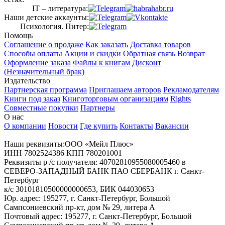
IT – литература:
Наши детские аккаунты:
Психология. Питер:
Помощь
Соглашение о продаже
Как заказать
Доставка товаров
Способы оплаты
Акции и скидки
Обратная связь
Возврат
Оформление заказа
Файлы к книгам
Дисконт
(Незначительный брак)
Издательство
Партнерская программа
Приглашаем авторов
Рекламодателям
Книги под заказ
Книготорговым организациям
Rights
Совместные покупки
Партнеры
О нас
О компании
Новости
Где купить
Контакты
Вакансии
Наши реквизиты:ООО «Мейл Плюс»
ИНН 7802524386 КПП 780201001
Реквизиты р /с получателя: 40702810955080005460 в
СЕВЕРО-ЗАПАДНЫЙ БАНК ПАО СБЕРБАНК г. Санкт-
Петербург
к/с 30101810500000000653, БИК 044030653
Юр. адрес: 195277, г. Санкт-Петербург, Большой
Сампсониевский пр-кт, дом № 29, литера А
Почтовый адрес: 195277, г. Санкт-Петербург, Большой