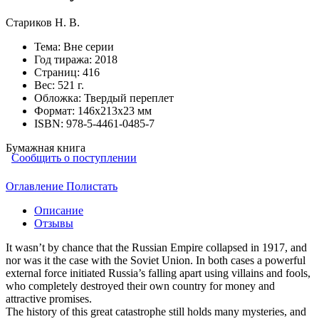
Стариков Н. В.
Тема:
Вне серии
Год тиража:
2018
Страниц:
416
Вес:
521 г.
Обложка:
Твердый переплет
Формат:
146х213х23 мм
ISBN:
978-5-4461-0485-7
Бумажная книга
Сообщить о поступлении
Оглавление
Полистать
Описание
Отзывы
It wasn’t by chance that the Russian Empire collapsed in 1917, and
nor was it the case with the Soviet Union. In both cases a powerful
external force initiated Russia’s falling apart using villains and fools,
who completely destroyed their own country for money and
attractive promises.
The history of this great catastrophe still holds many mysteries, and