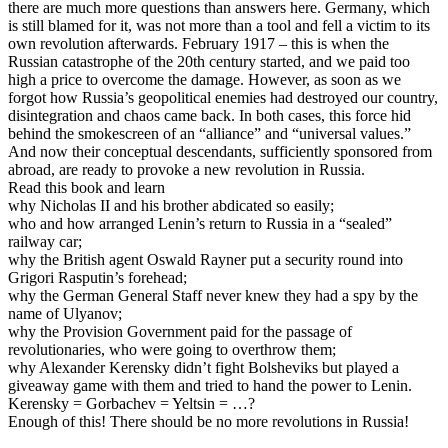
there are much more questions than answers here. Germany, which
is still blamed for it, was not more than a tool and fell a victim to its
own revolution afterwards. February 1917 – this is when the
Russian catastrophe of the 20th century started, and we paid too
high a price to overcome the damage. However, as soon as we
forgot how Russia’s geopolitical enemies had destroyed our country,
disintegration and chaos came back. In both cases, this force hid
behind the smokescreen of an “alliance” and “universal values.”
And now their conceptual descendants, sufficiently sponsored from
abroad, are ready to provoke a new revolution in Russia.
Read this book and learn
why Nicholas II and his brother abdicated so easily;
who and how arranged Lenin’s return to Russia in a “sealed”
railway car;
why the British agent Oswald Rayner put a security round into
Grigori Rasputin’s forehead;
why the German General Staff never knew they had a spy by the
name of Ulyanov;
why the Provision Government paid for the passage of
revolutionaries, who were going to overthrow them;
why Alexander Kerensky didn’t fight Bolsheviks but played a
giveaway game with them and tried to hand the power to Lenin.
Kerensky = Gorbachev = Yeltsin = …?
Enough of this! There should be no more revolutions in Russia!