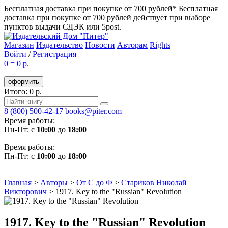
Бесплатная доставка при покупке от 700 рублей*
Бесплатная
доставка при покупке от 700 рублей действует при выборе
пунктов выдачи СДЭК или 5post.
Магазин
Издательство
Новости
Авторам
Rights
Войти
/
Регистрация
0
=
0 р.
оформить
Итого: 0 р.
8 (800) 500-42-17
books@piter.com
Время работы:
Пн-Пт: с
10:00
до
18:00
Время работы:
Пн-Пт: с
10:00
до
18:00
Главная
>
Авторы
>
От С до Ф
>
Стариков Николай
Викторович
>
1917. Key to the "Russian" Revolution
1917. Key to the "Russian" Revolution