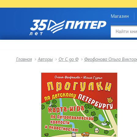
Магазин
Главная
>
Авторы
>
От С до Ф
>
Феофанова Ольга Виктор