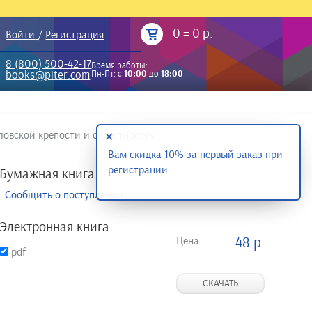
0
=
0 р.
Войти
/
Регистрация
8 (800) 500-42-17
Время работы:
books@piter.com
Пн-Пт: с
10:00
до
18:00
ловской крепости и окрестностям
✕
Вам скидка 10% за первый заказ при
регистрации
Бумажная книга
Сообщить о поступлении
Электронная книга
Цена:
48 р.
pdf
СКАЧАТЬ