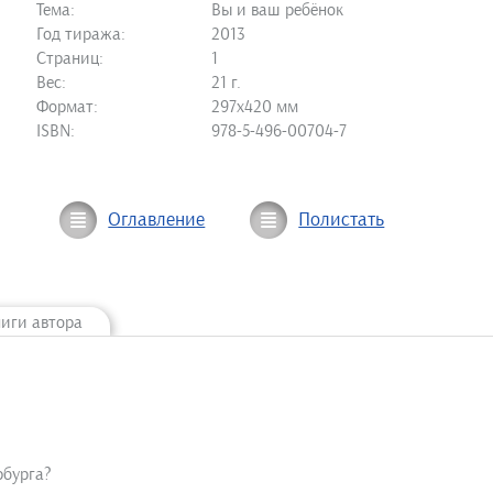
Тема:
Вы и ваш ребёнок
Год тиража:
2013
Страниц:
1
Вес:
21 г.
Формат:
297х420 мм
ISBN:
978-5-496-00704-7
Оглавление
Полистать
ниги автора
рбурга?