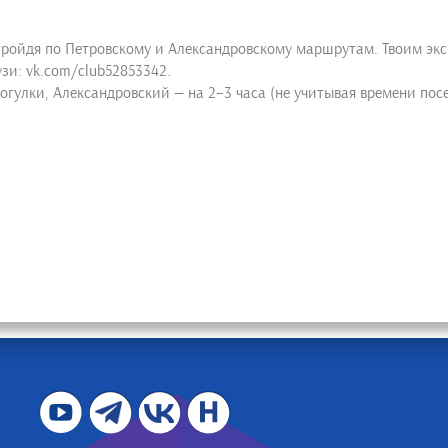
ройдя по Петровскому и Александровскому маршрутам. Твоим экску
зи: vk.com/club52853342.
гулки, Александровский — на 2–3 часа (не учитывая времени пос