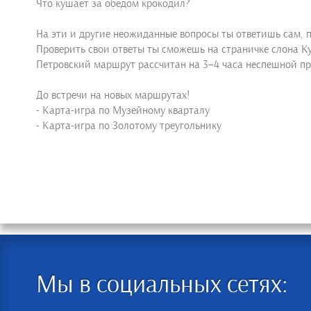
Что кушает за обедом крокодил?
На эти и другие неожиданные вопросы ты ответишь сам, п
Проверить свои ответы ты сможешь на страничке слона Ку
Петровский маршрут рассчитан на 3–4 часа неспешной про
До встречи на новых маршрутах!
- Карта-игра по Музейному кварталу
- Карта-игра по Золотому треугольнику
Мы в социальных сетях: