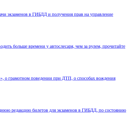
дачи экзаменов в ГИБДД и получения прав на управление
одить больше времени у автослесаря, чем за рулем, прочитайте
ах», о грамотном поведении при ДТП, о способах вождения
нюю редакцию билетов для экзаменов в ГИБДД, по состоянию