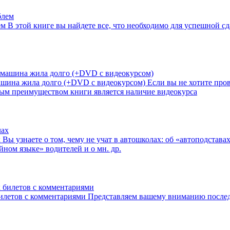
ем
В этой книге вы найдете все, что необходимо для успешной с
машина жила долго (+DVD с видеокурсом)
Если вы не хотите пров
ным преимуществом книги является наличие видеокурса
х
Вы узнаете о том, чему не учат в автошколах: об «автоподстав
йном языке» водителей и о мн. др.
илетов с комментариями
Представляем вашему вниманию послед