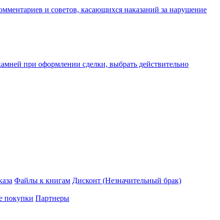
омментариев и советов, касающихся наказаний за нарушение
 камней при оформлении сделки, выбрать действительно
каза
Файлы к книгам
Дисконт (Незначительный брак)
е покупки
Партнеры