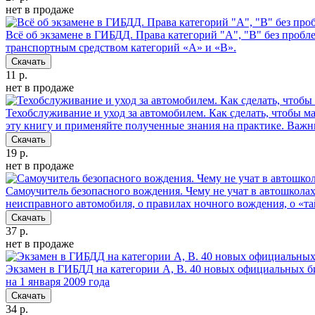
нет в продаже
Всё об экзамене в ГИБДД. Права категорий "А", "В" без пробл
транспортным средством категорий «А» и «В».
Скачать
11 р.
нет в продаже
Техобслуживание и уход за автомобилем. Как сделать, чтобы 
эту книгу и применяйте полученные знания на практике. Важ
Скачать
19 р.
нет в продаже
Самоучитель безопасного вождения. Чему не учат в автошкола
неисправного автомобиля, о правилах ночного вождения, о «та
Скачать
37 р.
нет в продаже
Экзамен в ГИБДД на категории А, В. 40 новых официальных б
на 1 января 2009 года
Скачать
34 р.