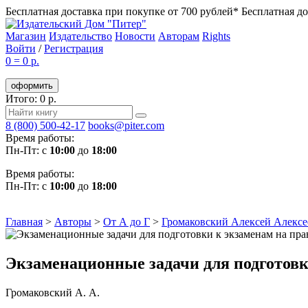
Бесплатная доставка при покупке от 700 рублей*
Бесплатная до
Магазин
Издательство
Новости
Авторам
Rights
Войти
/
Регистрация
0
=
0 р.
оформить
Итого: 0 р.
8 (800) 500-42-17
books@piter.com
Время работы:
Пн-Пт: с
10:00
до
18:00
Время работы:
Пн-Пт: с
10:00
до
18:00
Главная
>
Авторы
>
От А до Г
>
Громаковский Алексей Алексе
Экзаменационные задачи для подготовк
Громаковский А. А.