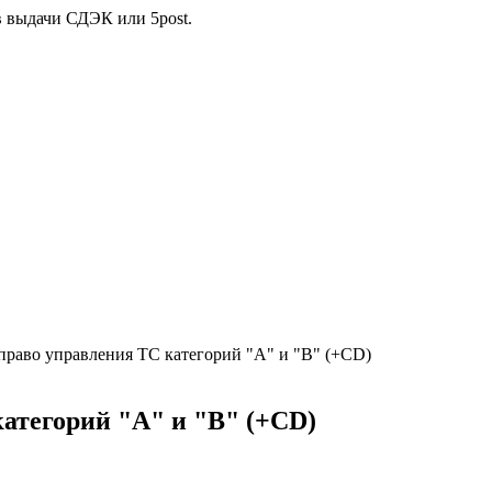
в выдачи СДЭК или 5post.
право управления ТС категорий "А" и "В" (+СD)
атегорий "А" и "В" (+СD)