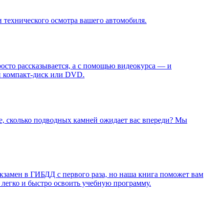
 технического осмотра вашего автомобиля.
росто рассказывается, а с помощью видеокурса — и
й компакт-диск или DVD.
те, сколько подводных камней ожидает вас впереди? Мы
экзамен в ГИБДД с первого раза, но наша книга поможет вам
 легко и быстро освоить учебную программу.