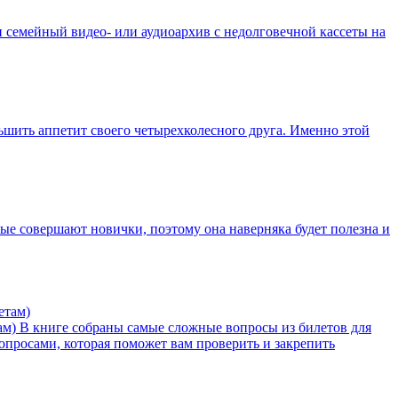
и семейный видео- или аудиоархив с недолговечной кассеты на
шить аппетит своего четырехколесного друга. Именно этой
ые совершают новички, поэтому она наверняка будет полезна и
ам)
В книге собраны самые сложные вопросы из билетов для
опросами, которая поможет вам проверить и закрепить