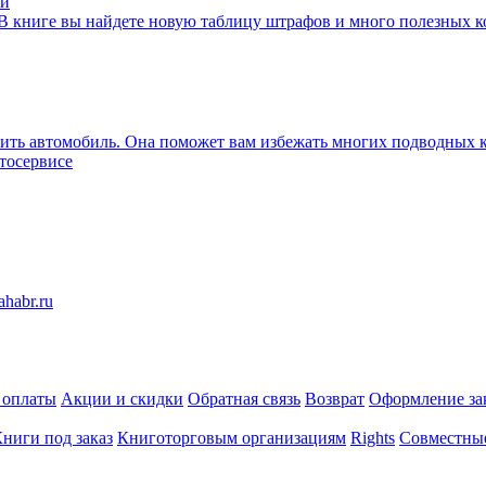
В книге вы найдете новую таблицу штрафов и много полезных к
упить автомобиль. Она поможет вам избежать многих подводных
тосервисе
 оплаты
Акции и скидки
Обратная связь
Возврат
Оформление за
ниги под заказ
Книготорговым организациям
Rights
Совместны