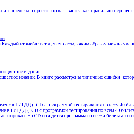
книге предельно просто рассказывается, как правильно перенест
я
Каждый втомобилист думает о том, каким образом можно умень
цветное издание
В книге рассмотрены типичные ошибки, котор
ене в ГИБДД (+CD с программой тестирования по всем 40 билет
ментирован. На CD находится программа со всеми билетами и в