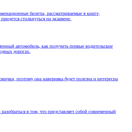
аменационные билеты, рассматриваемые в книге,
ридется столкнуться на экзамене.
еменный автомобиль, как получить первые водительские
одных дорогах.
ички, поэтому она наверняка будет полезна и интересна
 разобраться в том, что представляет собой современный