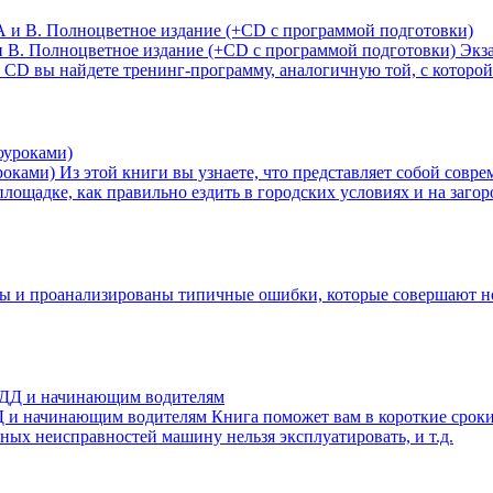
и В. Полноцветное издание (+CD с программой подготовки)
Экз
 вы найдете тренинг-программу, аналогичную той, с которой п
роками)
Из этой книги вы узнаете, что представляет собой совр
лощадке, как правильно ездить в городских условиях и на загор
ы и проанализированы типичные ошибки, которые совершают нов
Д и начинающим водителям
Книга поможет вам в короткие сроки
нных неисправностей машину нельзя эксплуатировать, и т.д.