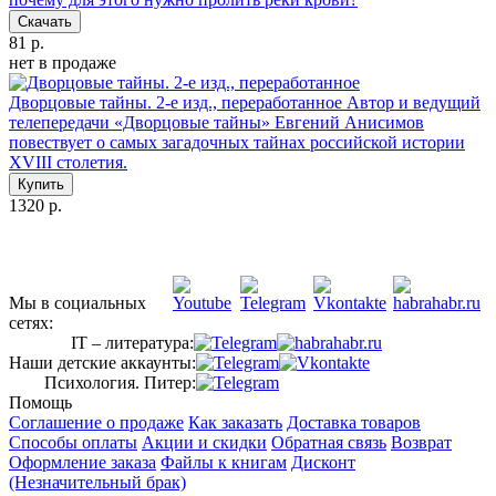
Скачать
81 р.
нет в продаже
Дворцовые тайны. 2-е изд., переработанное
Автор и ведущий
телепередачи «Дворцовые тайны» Евгений Анисимов
повествует о самых загадочных тайнах российской истории
ХVIII столетия.
Купить
1320 р.
Мы в социальных
сетях:
IT – литература:
Наши детские аккаунты:
Психология. Питер:
Помощь
Соглашение о продаже
Как заказать
Доставка товаров
Способы оплаты
Акции и скидки
Обратная связь
Возврат
Оформление заказа
Файлы к книгам
Дисконт
(Незначительный брак)