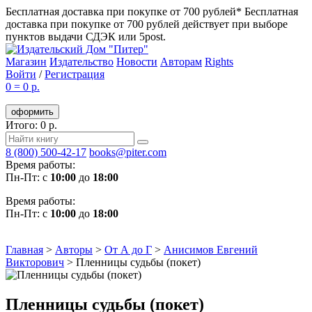
Бесплатная доставка при покупке от 700 рублей*
Бесплатная
доставка при покупке от 700 рублей действует при выборе
пунктов выдачи СДЭК или 5post.
Магазин
Издательство
Новости
Авторам
Rights
Войти
/
Регистрация
0
=
0 р.
оформить
Итого: 0 р.
8 (800) 500-42-17
books@piter.com
Время работы:
Пн-Пт: с
10:00
до
18:00
Время работы:
Пн-Пт: с
10:00
до
18:00
Главная
>
Авторы
>
От А до Г
>
Анисимов Евгений
Викторович
>
Пленницы судьбы (покет)
Пленницы судьбы (покет)