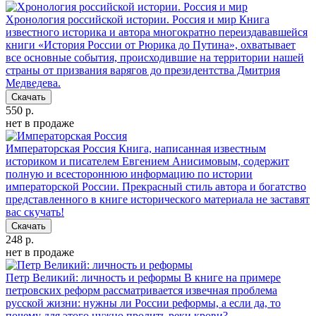
Хронология российской истории. Россия и мир
Книга
известного историка и автора многократно переиздававшейся
книги «История России от Рюрика до Путина», охватывает
все основные события, происходившие на территории нашей
страны от призвания варягов до президентства Дмитрия
Медведева.
Скачать
550 р.
нет в продаже
Императорская Россия
Книга, написанная известным
историком и писателем Евгением Анисимовым, содержит
полную и всестороннюю информацию по истории
императорской России. Прекрасный стиль автора и богатство
представленного в книге исторического материала не заставят
вас скучать!
Скачать
248 р.
нет в продаже
Петр Великий: личность и реформы
В книге на примере
петровских реформ рассматривается извечная проблема
русской жизни: нужны ли России реформы, а если да, то
почему для этого нужно пролить реки крови?