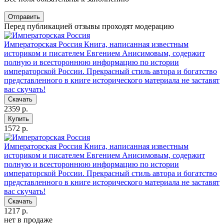
Отправить
Перед публикацией отзывы проходят модерацию
Императорская Россия
Книга, написанная известным
историком и писателем Евгением Анисимовым, содержит
полную и всестороннюю информацию по истории
императорской России. Прекрасный стиль автора и богатство
представленного в книге исторического материала не заставят
вас скучать!
Скачать
2359 р.
Купить
1572 р.
Императорская Россия
Книга, написанная известным
историком и писателем Евгением Анисимовым, содержит
полную и всестороннюю информацию по истории
императорской России. Прекрасный стиль автора и богатство
представленного в книге исторического материала не заставят
вас скучать!
Скачать
1217 р.
нет в продаже