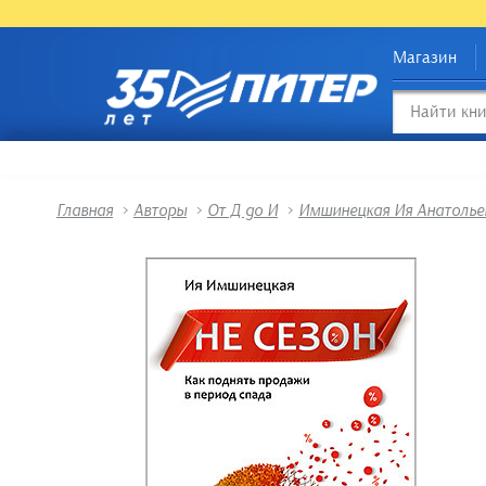
Магазин
Главная
>
Авторы
>
От Д до И
>
Имшинецкая Ия Анатолье