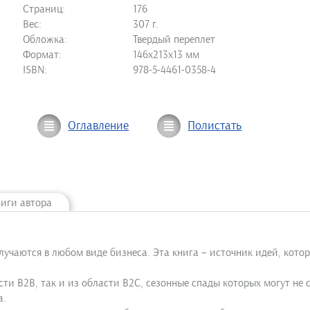
Страниц:
176
Вес:
307 г.
Обложка:
Твердый переплет
Формат:
146х213х13 мм
ISBN:
978-5-4461-0358-4
Оглавление
Полистать
ниги автора
лучаются в любом виде бизнеса. Эта книга – источник идей, кото
ти В2В, так и из области В2С, сезонные спады которых могут не
а.