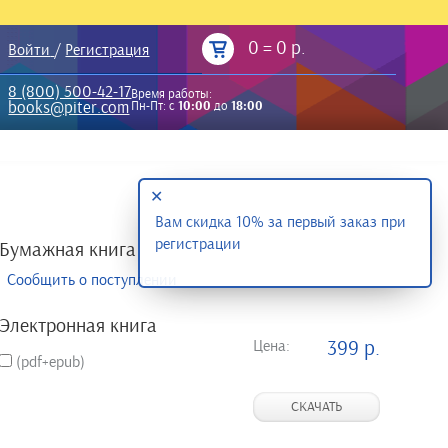
0
=
0 р.
Войти
/
Регистрация
8 (800) 500-42-17
Время работы:
books@piter.com
Пн-Пт: с
10:00
до
18:00
✕
Вам скидка 10% за первый заказ при
регистрации
Бумажная книга
Сообщить о поступлении
Электронная книга
Цена:
399 р.
(pdf+epub)
СКАЧАТЬ