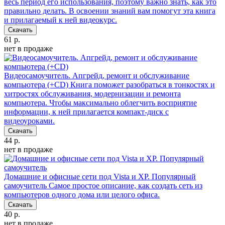
весь период его использования, поэтому важно знать, как это
правильно делать. В освоении знаний вам помогут эта книга
и прилагаемый к ней видеокурс.
Скачать
61 р.
нет в продаже
Видеосамоучитель. Апгрейд, ремонт и обслуживание
компьютера (+CD)
Книга поможет разобраться в тонкостях и
хитростях обслуживания, модернизации и ремонта
компьютера. Чтобы максимально облегчить восприятие
информации, к ней прилагается компакт-диск с
видеоуроками.
Скачать
44 р.
нет в продаже
Домашние и офисные сети под Vista и XP. Популярный
самоучитель
Самое простое описание, как создать сеть из
компьютеров одного дома или целого офиса.
Скачать
40 р.
нет в продаже