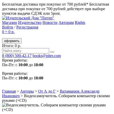
Бесплатная доставка при покупке от 700 рублей*
Бесплатная
доставка при покупке от 700 рублей действует при выборе
пунктов выдачи СДЭК или 5post.
Магазин
Издательство
Новости
Авторам
Rights
Войти
/
Регистрация
0
=
0 р.
оформить
Итого: 0 р.
8 (800) 500-42-17
books@piter.com
Время работы:
Пн-Пт: с
10:00
до
18:00
Время работы:
Пн-Пт: с
10:00
до
18:00
Главная
>
Авторы
>
От А до Г
>
Ватаманюк Александр
Иванович
>
Видеосамоучитель. Собираем компьютер своими
руками (+CD)