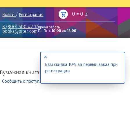
0
=
0 р.
Войти
/
Регистрация
8 (800) 500-42-17
Время работы:
books@piter.com
Пн-Пт: с
10:00
до
18:00
✕
Вам скидка 10% за первый заказ при
регистрации
Бумажная книга
Сообщить о поступлении