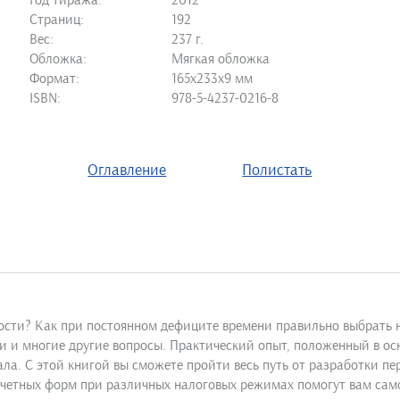
Год тиража:
2012
Страниц:
192
Вес:
237 г.
Обложка:
Мягкая обложка
Формат:
165х233х9 мм
ISBN:
978-5-4237-0216-8
Оглавление
Полистать
тности? Как при постоянном дефиците времени правильно выбрат
ти и многие другие вопросы. Практический опыт, положенный в о
ла. С этой книгой вы сможете пройти весь путь от разработки пе
тчетных форм при различных налоговых режимах помогут вам сам