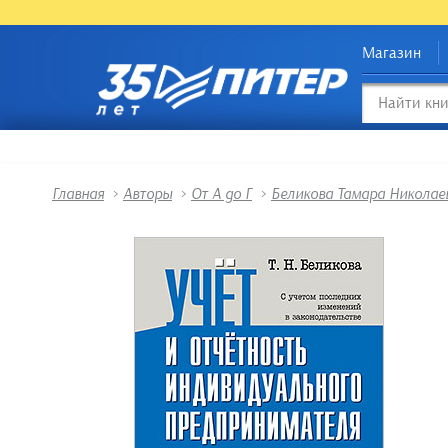
Магазин
Главная
>
Авторы
>
От А до Г
>
Беликова Тамара Николае