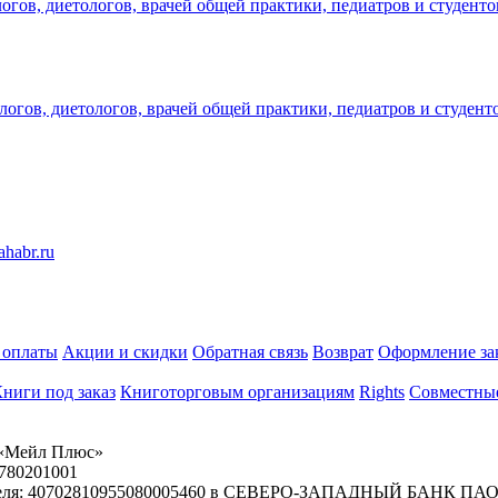
огов, диетологов, врачей общей практики, педиатров и студент
логов, диетологов, врачей общей практики, педиатров и студент
 оплаты
Акции и скидки
Обратная связь
Возврат
Оформление за
ниги под заказ
Книготорговым организациям
Rights
Совместны
«Мейл Плюс»
780201001
ателя: 40702810955080005460 в СЕВЕРО-ЗАПАДНЫЙ БАНК ПАО