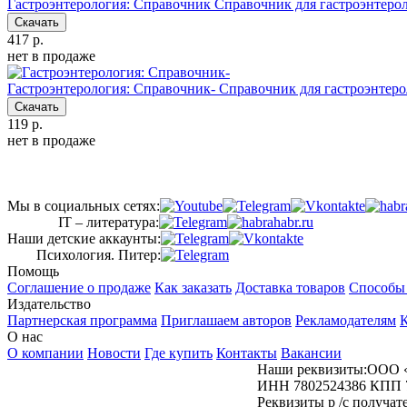
Гастроэнтерология: Справочник
Справочник для гастроэнтерол
Скачать
417 р.
нет в продаже
Гастроэнтерология: Справочник-
Справочник для гастроэнтеро
Скачать
119 р.
нет в продаже
Мы в социальных сетях:
IT – литература:
Наши детские аккаунты:
Психология. Питер:
Помощь
Соглашение о продаже
Как заказать
Доставка товаров
Способы
Издательство
Партнерская программа
Приглашаем авторов
Рекламодателям
К
О нас
О компании
Новости
Где купить
Контакты
Вакансии
Наши реквизиты:ООО 
ИНН 7802524386 КПП 
Реквизиты р /с получ