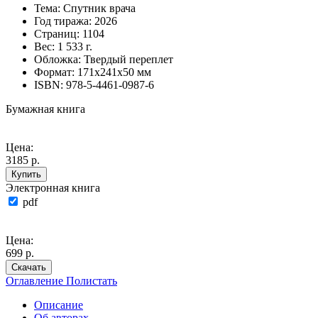
Тема:
Спутник врача
Год тиража:
2026
Страниц:
1104
Вес:
1 533 г.
Обложка:
Твердый переплет
Формат:
171х241х50 мм
ISBN:
978-5-4461-0987-6
Бумажная книга
Цена:
3185 р.
Купить
Электронная книга
pdf
Цена:
699 р.
Скачать
Оглавление
Полистать
Описание
Об авторах