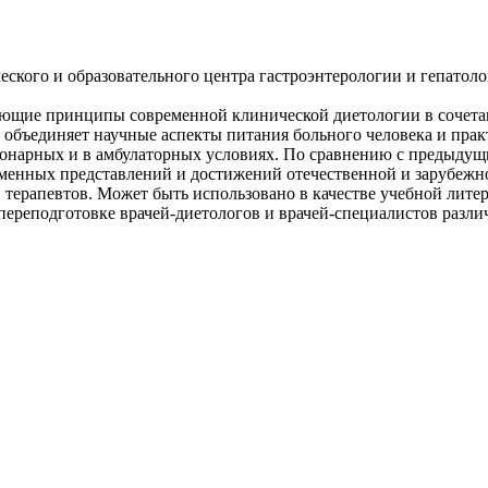
кого и образовательного центра гастроэнтерологии и гепатоло
ающие принципы современной клинической диетологии в сочета
 объединяет научные аспекты питания больного человека и пра
нарных и в амбулаторных условиях. По сравнению с предыдущими
еменных представлений и достижений отечественной и зарубежно
, терапевтов. Может быть использовано в качестве учебной лит
реподготовке врачей-диетологов и врачей-специалистов различ