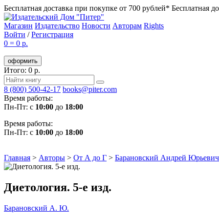
Бесплатная доставка при покупке от 700 рублей*
Бесплатная до
Магазин
Издательство
Новости
Авторам
Rights
Войти
/
Регистрация
0
=
0 р.
оформить
Итого: 0 р.
8 (800) 500-42-17
books@piter.com
Время работы:
Пн-Пт: с
10:00
до
18:00
Время работы:
Пн-Пт: с
10:00
до
18:00
Главная
>
Авторы
>
От А до Г
>
Барановский Андрей Юрьевич
Диетология. 5-е изд.
Барановский А. Ю.