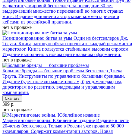
Маркетинговые войны. Новое издание
Классический труд по
маркетингу, мировой бестселлер, за последние 30 лет
выдержавший множество переизданий во многих странах
мира. Издание дополнено авторскими комментариями и
кейсами из российской практики.
нет в продаже
Позиционирование: битва за умы
Один из бестселлеров Дж.
Траута. Книга, которую обязан прочитать каждый рекламист и
маркетолог. Книга пользуется стабильным высоким спросом.
Издание выполнено в новом оригинальном оформлении.
нет в продаже
Большие бренды — большие проблемы
Бестселлер Джека
Траута. Инструменты по управлению большими брендами.
Издание будет полезно маркетологам, бренд-менеджерам,
директорам по развитию, владельцам и управляющим
компаниями.
Скачать
399 р.
нет в продаже
Маркетинговые войны. Юбилейное издание
Издание в честь
20-летия бестселлера. Только в России уже продано 50 000
экземпляров. Содержит комментарии авторов. Новая