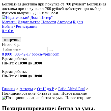
Бесплатная доставка при покупке от 700 рублей*
Бесплатная
доставка при покупке от 700 рублей действует при выборе
пунктов выдачи СДЭК или 5post.
Магазин
Издательство
Новости
Авторам
Rights
Войти
/
Регистрация
0
=
0 р.
оформить
Итого: 0 р.
8 (800) 500-42-17
books@piter.com
Время работы:
Пн-Пт: с
10:00
до
18:00
Время работы:
Пн-Пт: с
10:00
до
18:00
Главная
>
Авторы
>
От Н до Р
>
Райс Alfred Paul
>
Позиционирование: битва за умы. Новое издание
Позиционирование: битва за умы.