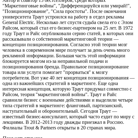
Автор и соавтор 15 бестселлеров, среди которых
"Маркетинговые войны", "Дифференцируйся или умирай!",
"Позиционирование", "Сила простоты". После окончания
университета Траут устроился на работу в отдел рекламы
General Electric. Несколько лет спустя судьба свела его с Элом
Райсом, который стал его бизнес-партнером на 25 лет. В 1972
году Траут и Райс опубликовали серию статей, в которых они
рассказывали о собственной маркетинговой теории —
концепции позиционирования. Согласно этой теории мозг
человека в современном мире получает за день очень много
рекламной информации. Большая часть этой информации
блокируется мозгом из-за неправильной подачи и
позиционирования бренда. Правильное позиционирование
товара или услуги помогает "прорваться" к мозгу
потребителя. Вот уже 40 лет концепция позиционирования —
одна из важнейших стратегий в маркетинге. Еще одна
интересная концепция, которую Траут придумал совместно с
Райсом, теория "маркетинговой войны". Траут и Райс
сравнили бизнес с военными действиями и выделили четыре
типа стратегий в маркетинге: фланговый, партизанский,
наступательный и оборонительный. Сегодня Траут —
известный бизнес-консультант, который часто ездит по миру с
лекциями. В 2012–2013 году дважды приезжал в Россию.
Филиалы Trout & Partners открыты в 20 странах мира.