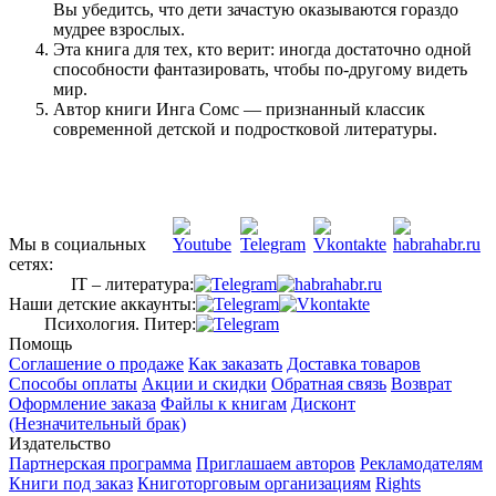
Вы убедитсь, что дети зачастую оказываются гораздо
мудрее взрослых.
Эта книга для тех, кто верит: иногда достаточно одной
способности фантазировать, чтобы по-другому видеть
мир.
Автор книги Инга Сомс — признанный классик
современной детской и подростковой литературы.
Мы в социальных
сетях:
IT – литература:
Наши детские аккаунты:
Психология. Питер:
Помощь
Соглашение о продаже
Как заказать
Доставка товаров
Способы оплаты
Акции и скидки
Обратная связь
Возврат
Оформление заказа
Файлы к книгам
Дисконт
(Незначительный брак)
Издательство
Партнерская программа
Приглашаем авторов
Рекламодателям
Книги под заказ
Книготорговым организациям
Rights