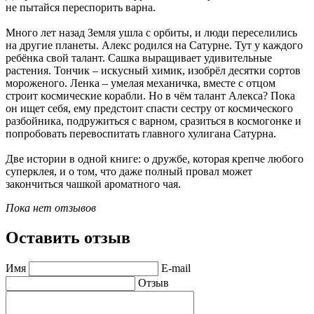
не пытайся переспорить варна.
Много лет назад Земля ушла с орбиты, и люди переселились
на другие планеты. Алекс родился на Сатурне. Тут у каждого
ребёнка свой талант. Сашка выращивает удивительные
растения. Тончик – искусный химик, изобрёл десятки сортов
мороженого. Ленка – умелая механичка, вместе с отцом
строит космические корабли. Но в чём талант Алекса? Пока
он ищет себя, ему предстоит спасти сестру от космического
разбойника, подружиться с варном, сразиться в космогонке и
попробовать перевоспитать главного хулигана Сатурна.
Две истории в одной книге: о дружбе, которая крепче любого
суперклея, и о том, что даже полный провал может
закончиться чашкой ароматного чая.
Пока нет отзывов
Оставить отзыв
Имя
E-mail
Отзыв