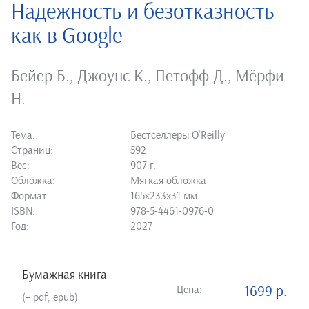
Надежность и безотказность
как в Google
Бейер Б.
,
Джоунс К.
,
Петофф Д.
,
Мёрфи
Н.
Тема:
Бестселлеры O'Reilly
Страниц:
592
Вес:
907 г.
Обложка:
Мягкая обложка
Формат:
165х233х31 мм
ISBN:
978-5-4461-0976-0
Год:
2027
Бумажная книга
Цена:
1699 р.
(+ pdf, epub)