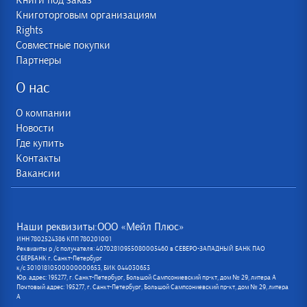
Книги под заказ
Книготорговым организациям
Rights
Совместные покупки
Партнеры
О нас
О компании
Новости
Где купить
Контакты
Вакансии
Наши реквизиты:ООО «Мейл Плюс»
ИНН 7802524386 КПП 780201001
Реквизиты р /с получателя: 40702810955080005460 в СЕВЕРО-ЗАПАДНЫЙ БАНК ПАО
СБЕРБАНК г. Санкт-Петербург
к/с 30101810500000000653, БИК 044030653
Юр. адрес: 195277, г. Санкт-Петербург, Большой Сампсониевский пр-кт, дом № 29, литера А
Почтовый адрес: 195277, г. Санкт-Петербург, Большой Сампсониевский пр-кт, дом № 29, литера
А