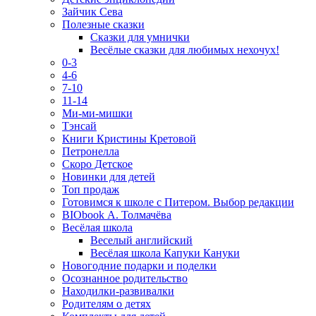
Зайчик Сева
Полезные сказки
Сказки для умнички
Весёлые сказки для любимых нехочух!
0-3
4-6
7-10
11-14
Ми-ми-мишки
Тэнсай
Книги Кристины Кретовой
Петронелла
Скоро Детское
Новинки для детей
Топ продаж
Готовимся к школе с Питером. Выбор редакции
BIObook А. Толмачёва
Весёлая школа
Веселый английский
Весёлая школа Капуки Кануки
Новогодние подарки и поделки
Осознанное родительство
Находилки-развивалки
Родителям о детях