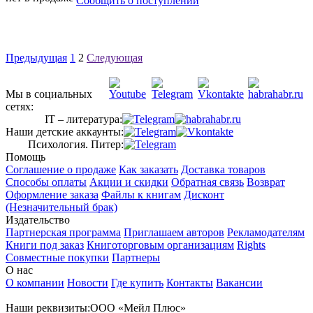
Сообщить о поступлении
Предыдущая
1
2
Следующая
Мы в социальных
сетях:
IT – литература:
Наши детские аккаунты:
Психология. Питер:
Помощь
Соглашение о продаже
Как заказать
Доставка товаров
Способы оплаты
Акции и скидки
Обратная связь
Возврат
Оформление заказа
Файлы к книгам
Дисконт
(Незначительный брак)
Издательство
Партнерская программа
Приглашаем авторов
Рекламодателям
Книги под заказ
Книготорговым организациям
Rights
Совместные покупки
Партнеры
О нас
О компании
Новости
Где купить
Контакты
Вакансии
Наши реквизиты:ООО «Мейл Плюс»