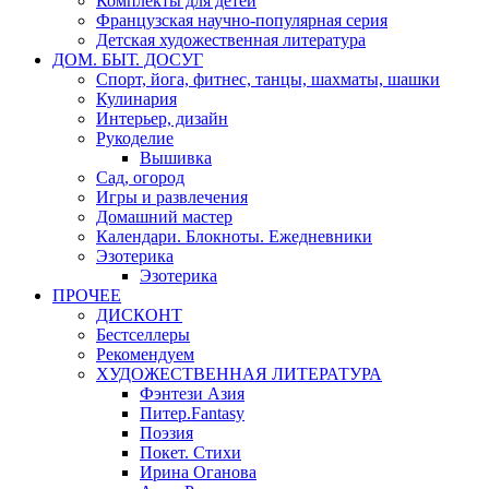
Комплекты для детей
Французская научно-популярная серия
Детская художественная литература
ДОМ. БЫТ. ДОСУГ
Спорт, йога, фитнес, танцы, шахматы, шашки
Кулинария
Интерьер, дизайн
Рукоделие
Вышивка
Сад, огород
Игры и развлечения
Домашний мастер
Календари. Блокноты. Ежедневники
Эзотерика
Эзотерика
ПРОЧЕЕ
ДИСКОНТ
Бестселлеры
Рекомендуем
ХУДОЖЕСТВЕННАЯ ЛИТЕРАТУРА
Фэнтези Азия
Питер.Fantasy
Поэзия
Покет. Стихи
Ирина Оганова