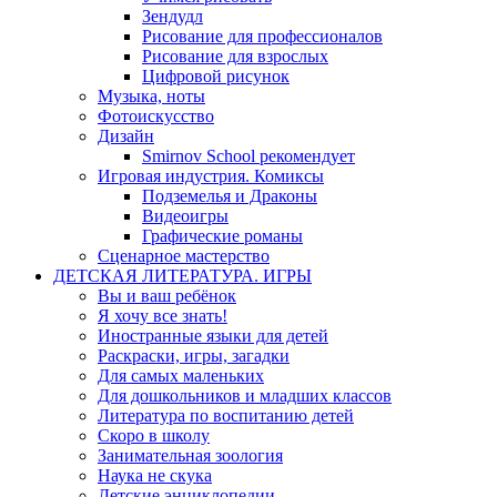
Зендудл
Рисование для профессионалов
Рисование для взрослых
Цифровой рисунок
Музыка, ноты
Фотоискусство
Дизайн
Smirnov School рекомендует
Игровая индустрия. Комиксы
Подземелья и Драконы
Видеоигры
Графические романы
Сценарное мастерство
ДЕТСКАЯ ЛИТЕРАТУРА. ИГРЫ
Вы и ваш ребёнок
Я хочу все знать!
Иностранные языки для детей
Раскраски, игры, загадки
Для самых маленьких
Для дошкольников и младших классов
Литература по воспитанию детей
Скоро в школу
Занимательная зоология
Наука не скука
Детские энциклопедии