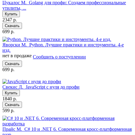
Цукалос М.
Golang для профи: Создаем профессиональные
утилиты, ...
Купить
2347 р.
Скачать
699 р.
Яворски М.
Python. Лучшие практики и инструменты. 4-е
изд.
нет в продаже
Сообщить о поступлении
Скачать
699 р.
Свекис Л.
JavaScript с нуля до профи
Купить
1840 р.
Скачать
599 р.
Прайс М.
C# 10 и .NET 6. Современная кросс-платформенная
разр...