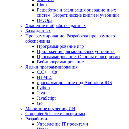
Linux
Разработка и реализация операционных
систем. Теоретические книги и учебники
DevOps
Хранение и обработка данных
Базы данных
Программирование. Разработка програмного
обеспечения
Программирование игр
Приложения для мобильных устройств
Программирование. Основы и алгоритмы
Веб-программирование
Языки программирования
С,С++, С#
HTML5
программирование под Android и IOS
Python
Java
JavaScript
Go
Машинное обучение, ИИ
Computer Science и алгоритмы
Разработка
Управление IT проектами