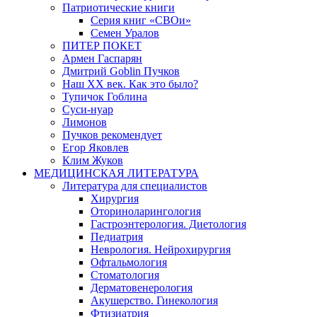
Патриотические книги
Серия книг «СВОи»
Семен Уралов
ПИТЕР ПОКЕТ
Армен Гаспарян
Дмитрий Goblin Пучков
Наш XX век. Как это было?
Тупичок Гоблина
Суси-нуар
Лимонов
Пучков рекомендует
Егор Яковлев
Клим Жуков
МЕДИЦИНСКАЯ ЛИТЕРАТУРА
Литература для специалистов
Хирургия
Оториноларингология
Гастроэнтерология. Диетология
Педиатрия
Неврология. Нейрохирургия
Офтальмология
Стоматология
Дерматовенерология
Акушерство. Гинекология
Фтизиатрия