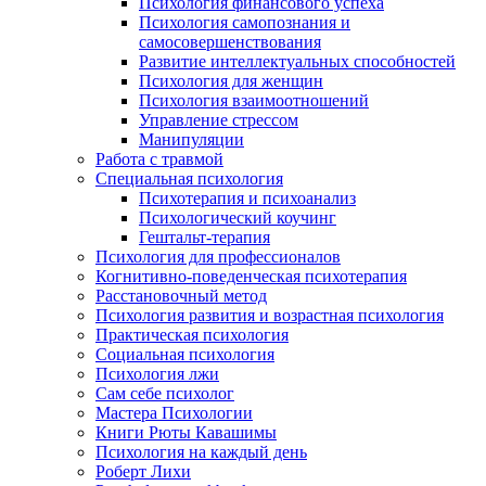
Психология финансового успеха
Психология самопознания и
самосовершенствования
Развитие интеллектуальных способностей
Психология для женщин
Психология взаимоотношений
Управление стрессом
Манипуляции
Работа с травмой
Специальная психология
Психотерапия и психоанализ
Психологический коучинг
Гештальт-терапия
Психология для профессионалов
Когнитивно-поведенческая психотерапия
Расстановочный метод
Психология развития и возрастная психология
Практическая психология
Социальная психология
Психология лжи
Сам себе психолог
Мастера Психологии
Книги Рюты Кавашимы
Психология на каждый день
Роберт Лихи