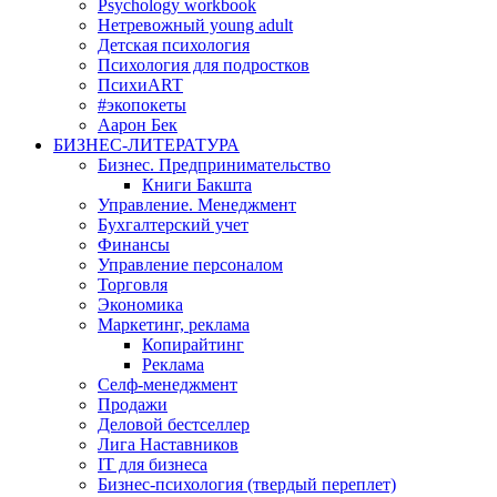
Psychology workbook
Нетревожный young adult
Детская психология
Психология для подростков
ПсихиART
#экопокеты
Аарон Бек
БИЗНЕС-ЛИТЕРАТУРА
Бизнес. Предпринимательство
Книги Бакшта
Управление. Менеджмент
Бухгалтерский учет
Финансы
Управление персоналом
Торговля
Экономика
Маркетинг, реклама
Копирайтинг
Реклама
Селф-менеджмент
Продажи
Деловой бестселлер
Лига Наставников
IT для бизнеса
Бизнес-психология (твердый переплет)