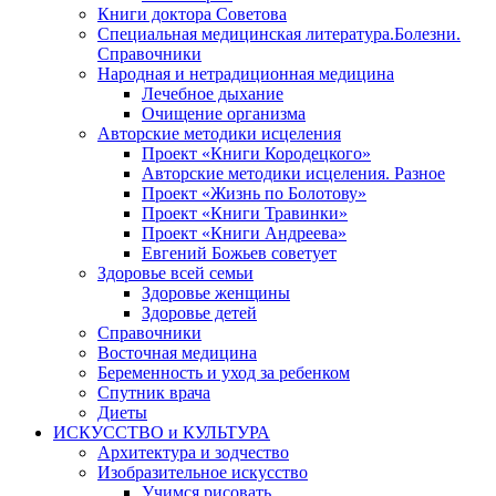
Книги доктора Советова
Специальная медицинская литература.Болезни.
Справочники
Народная и нетрадиционная медицина
Лечебное дыхание
Очищение организма
Авторские методики исцеления
Проект «Книги Кородецкого»
Авторские методики исцеления. Разное
Проект «Жизнь по Болотову»
Проект «Книги Травинки»
Проект «Книги Андреева»
Евгений Божьев советует
Здоровье всей семьи
Здоровье женщины
Здоровье детей
Справочники
Восточная медицина
Беременность и уход за ребенком
Спутник врача
Диеты
ИСКУССТВО и КУЛЬТУРА
Архитектура и зодчество
Изобразительное искусство
Учимся рисовать