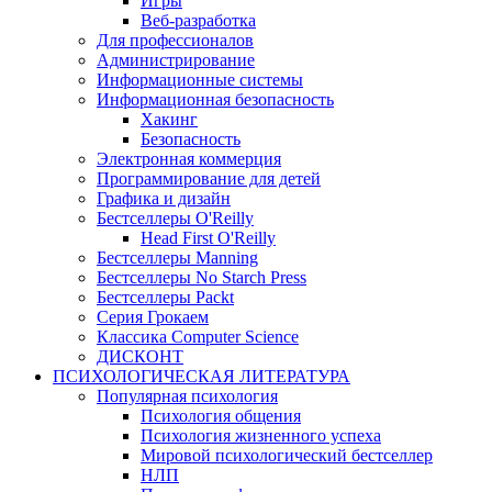
Игры
Веб-разработка
Для профессионалов
Администрирование
Информационные системы
Информационная безопасность
Хакинг
Безопасность
Электронная коммерция
Программирование для детей
Графика и дизайн
Бестселлеры O'Reilly
Head First O'Reilly
Бестселлеры Manning
Бестселлеры No Starch Press
Бестселлеры Packt
Серия Грокаем
Классика Computer Science
ДИСКОНТ
ПСИХОЛОГИЧЕСКАЯ ЛИТЕРАТУРА
Популярная психология
Психология общения
Психология жизненного успеха
Мировой психологический бестселлер
НЛП