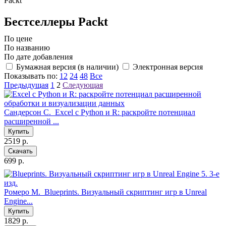
Packt
Бестселлеры Packt
По цене
По названию
По дате добавления
Бумажная версия (в наличии)
Электронная версия
Показывать по:
12
24
48
Все
Предыдущая
1
2
Следующая
Сандерсон С.
Excel с Python и R: раскройте потенциал
расширенной ...
Купить
2519 р.
Скачать
699 р.
Ромеро М.
Blueprints. Визуальный скриптинг игр в Unreal
Engine...
Купить
1829 р.