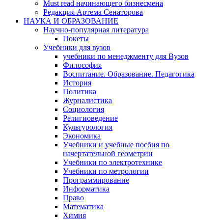
Must read начинающего бизнесмена
Редакция Артема Сенаторова
НАУКА И ОБРАЗОВАНИЕ
Научно-популярная литература
Покеты
Учебники для вузов
учебники по менеджменту для Вузов
Философия
Воспитание. Образование. Педагогика
История
Политика
Журналистика
Социология
Религиоведение
Культурология
Экономика
Учебники и учебные посбия по
начертательной геометрии
Учебники по электротехнике
Учебники по метрологии
Программирование
Информатика
Право
Математика
Химия