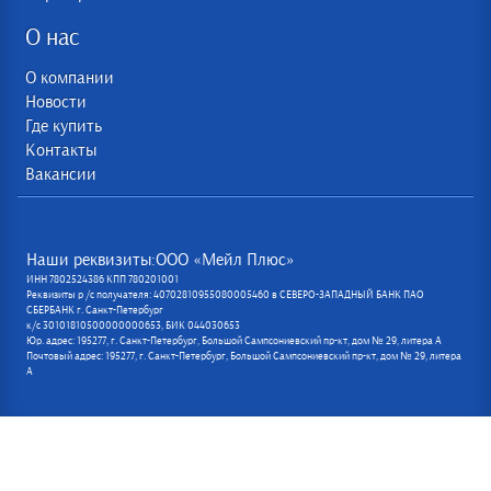
О нас
О компании
Новости
Где купить
Контакты
Вакансии
Наши реквизиты:ООО «Мейл Плюс»
ИНН 7802524386 КПП 780201001
Реквизиты р /с получателя: 40702810955080005460 в СЕВЕРО-ЗАПАДНЫЙ БАНК ПАО
СБЕРБАНК г. Санкт-Петербург
к/с 30101810500000000653, БИК 044030653
Юр. адрес: 195277, г. Санкт-Петербург, Большой Сампсониевский пр-кт, дом № 29, литера А
Почтовый адрес: 195277, г. Санкт-Петербург, Большой Сампсониевский пр-кт, дом № 29, литера
А