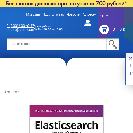
Бесплатная доставка при покупке от 700 рублей*
Магазин
Издательство
Новости
Авторам
Rights
Войти
8 (800) 500-42-17
Время работы:
0
=
0 р.
books@piter.com
Пн-Пт: с
10:00
до
18:00
/
✕
В
р
Главная
>