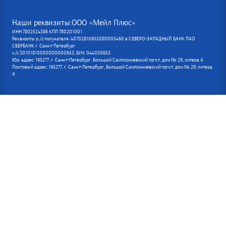
Наши реквизиты:ООО «Мейл Плюс»
ИНН 7802524386 КПП 780201001
Реквизиты р /с получателя: 40702810955080005460 в СЕВЕРО-ЗАПАДНЫЙ БАНК ПАО
СБЕРБАНК г. Санкт-Петербург
к/с 30101810500000000653, БИК 044030653
Юр. адрес: 195277, г. Санкт-Петербург, Большой Сампсониевский пр-кт, дом № 29, литера А
Почтовый адрес: 195277, г. Санкт-Петербург, Большой Сампсониевский пр-кт, дом № 29, литера
А